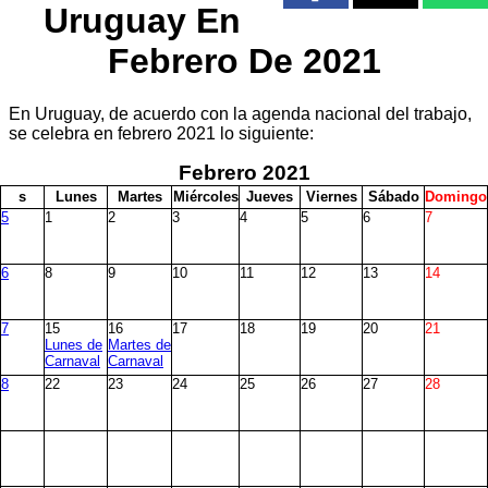
Uruguay En
Febrero De 2021
En Uruguay, de acuerdo con la agenda nacional del trabajo,
se celebra en febrero 2021 lo siguiente:
Febrero
2021
s
L
unes
M
artes
M
iércoles
J
ueves
V
iernes
S
ábado
D
omingo
5
1
2
3
4
5
6
7
6
8
9
10
11
12
13
14
7
15
16
17
18
19
20
21
Lunes de
Martes de
Carnaval
Carnaval
8
22
23
24
25
26
27
28