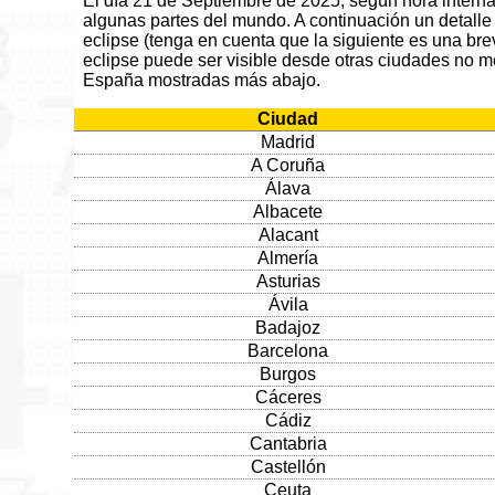
El día 21 de Septiembre de 2025, según hora internaci
algunas partes del mundo. A continuación un detalle
eclipse (tenga en cuenta que la siguiente es una brev
eclipse puede ser visible desde otras ciudades no m
España mostradas más abajo.
Ciudad
Madrid
A Coruña
Álava
Albacete
Alacant
Almería
Asturias
Ávila
Badajoz
Barcelona
Burgos
Cáceres
Cádiz
Cantabria
Castellón
Ceuta