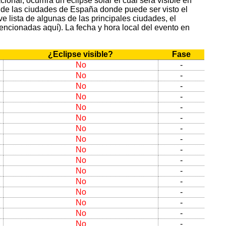
onal, ocurrirá un eclipse solar el cual será visible en
 de las ciudades de España donde puede ser visto el
e lista de algunas de las principales ciudades, el
encionadas aquí). La fecha y hora local del evento en
¿Eclipse visible?
Fase
No
-
No
-
No
-
No
-
No
-
No
-
No
-
No
-
No
-
No
-
No
-
No
-
No
-
No
-
No
-
No
-