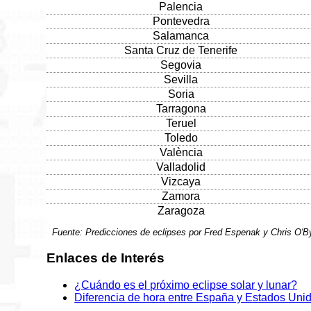
Palencia
Pontevedra
Salamanca
Santa Cruz de Tenerife
Segovia
Sevilla
Soria
Tarragona
Teruel
Toledo
València
Valladolid
Vizcaya
Zamora
Zaragoza
Fuente: Predicciones de eclipses por Fred Espenak y Chris O'
Enlaces de Interés
¿Cuándo es el próximo eclipse solar y lunar?
Diferencia de hora entre España y Estados Uni