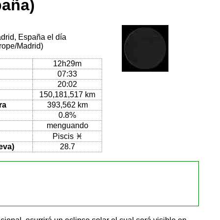
paña)
drid, España el día
rope/Madrid)
12h29m
07:33
20:02
150,181,517 km
ra
393,562 km
0.8%
menguando
Piscis ♓
eva)
28.7