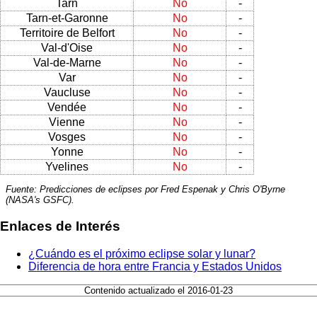
Tarn
No
-
Tarn-et-Garonne
No
-
Territoire de Belfort
No
-
Val-d'Oise
No
-
Val-de-Marne
No
-
Var
No
-
Vaucluse
No
-
Vendée
No
-
Vienne
No
-
Vosges
No
-
Yonne
No
-
Yvelines
No
-
Fuente: Predicciones de eclipses por Fred Espenak y Chris O'Byrne
(NASA's GSFC).
Enlaces de Interés
¿Cuándo es el próximo eclipse solar y lunar?
Diferencia de hora entre Francia y Estados Unidos
Contenido actualizado el 2016-01-23