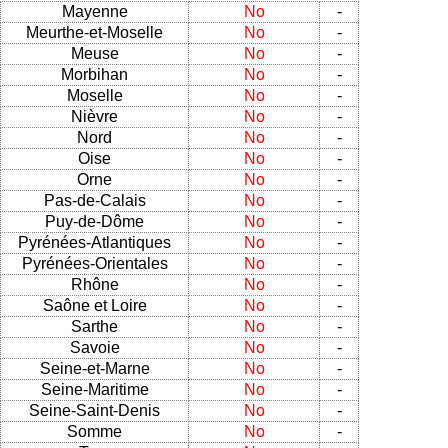
Mayenne
No
-
Meurthe-et-Moselle
No
-
Meuse
No
-
Morbihan
No
-
Moselle
No
-
Nièvre
No
-
Nord
No
-
Oise
No
-
Orne
No
-
Pas-de-Calais
No
-
Puy-de-Dôme
No
-
Pyrénées-Atlantiques
No
-
Pyrénées-Orientales
No
-
Rhône
No
-
Saône et Loire
No
-
Sarthe
No
-
Savoie
No
-
Seine-et-Marne
No
-
Seine-Maritime
No
-
Seine-Saint-Denis
No
-
Somme
No
-