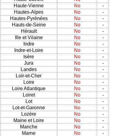
Haute-Vienne
No
-
Hautes-Alpes
No
-
Hautes-Pyrénées
No
-
Hauts-de-Seine
No
-
Hérault
No
-
Ille et Vilaine
No
-
Indre
No
-
Indre-et-Loire
No
-
Isère
No
-
Jura
No
-
Landes
No
-
Loir-et-Cher
No
-
Loire
No
-
Loire Atlantique
No
-
Loiret
No
-
Lot
No
-
Lot-et-Garonne
No
-
Lozère
No
-
Maine et Loire
No
-
Manche
No
-
Marne
No
-