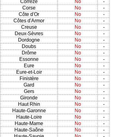
Corrèze
No
-
Corse
No
-
Côte d'Or
No
-
Côtes d'Armor
No
-
Creuse
No
-
Deux-Sèvres
No
-
Dordogne
No
-
Doubs
No
-
Drôme
No
-
Essonne
No
-
Eure
No
-
Eure-et-Loir
No
-
Finistère
No
-
Gard
No
-
Gers
No
-
Gironde
No
-
Haut Rhin
No
-
Haute-Garonne
No
-
Haute-Loire
No
-
Haute-Marne
No
-
Haute-Saône
No
-
Haute-Savoie
No
-