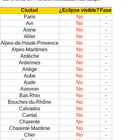
Ciudad
¿Eclipse visible?
Fase
Paris
No
-
Ain
No
-
Aisne
No
-
Allier
No
-
Alpes-de-Haute-Provence
No
-
Alpes-Maritimes
No
-
Ardèche
No
-
Ardennes
No
-
Ariège
No
-
Aube
No
-
Aude
No
-
Aveyron
No
-
Bas Rhin
No
-
Bouches-du-Rhône
No
-
Calvados
No
-
Cantal
No
-
Charente
No
-
Charente Maritime
No
-
Cher
No
-