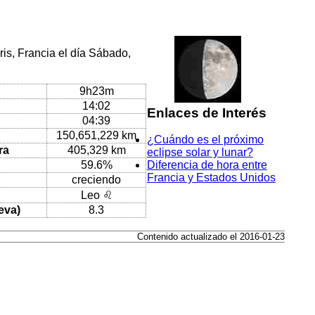
is, Francia el día Sábado,
9h23m
14:02
Enlaces de Interés
04:39
150,651,229 km
¿Cuándo es el próximo
ra
405,329 km
eclipse solar y lunar?
59.6%
Diferencia de hora entre
Francia y Estados Unidos
creciendo
Leo ♌
eva)
8.3
Contenido actualizado el 2016-01-23