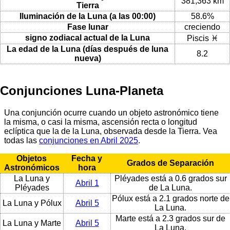
381,363 km
Tierra
Iluminación de la Luna (a las 00:00)
58.6%
Fase lunar
creciendo
signo zodiacal actual de la Luna
Piscis ♓
La edad de la Luna (días después de luna
8.2
nueva)
Conjunciones Luna-Planeta
Una conjunción ocurre cuando un objeto astronómico tiene
la misma, o casi la misma, ascensión recta o longitud
eclíptica que la de la Luna, observada desde la Tierra. Vea
todas las
conjunciones en Abril 2025
.
Objetos
Fecha y
Grados de Separación
Astronómicos
hora
La Luna y
Pléyades está a 0.6 grados sur
Abril 1
Pléyades
de La Luna.
Pólux está a 2.1 grados norte de
La Luna y Pólux
Abril 5
La Luna.
Marte está a 2.3 grados sur de
La Luna y Marte
Abril 5
La Luna.