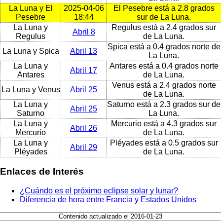
La Luna y El
2025-04-06
El Pesebre está a 2.8 grados
Pesebre
18:44
sur de La Luna.
La Luna y
Regulus está a 2.4 grados sur
Abril 8
Regulus
de La Luna.
Spica está a 0.4 grados norte de
La Luna y Spica
Abril 13
La Luna.
La Luna y
Antares está a 0.4 grados norte
Abril 17
Antares
de La Luna.
Venus está a 2.4 grados norte
La Luna y Venus
Abril 25
de La Luna.
La Luna y
Saturno está a 2.3 grados sur de
Abril 25
Saturno
La Luna.
La Luna y
Mercurio está a 4.3 grados sur
Abril 26
Mercurio
de La Luna.
La Luna y
Pléyades está a 0.5 grados sur
Abril 29
Pléyades
de La Luna.
Enlaces de Interés
¿Cuándo es el próximo eclipse solar y lunar?
Diferencia de hora entre Francia y Estados Unidos
Contenido actualizado el 2016-01-23