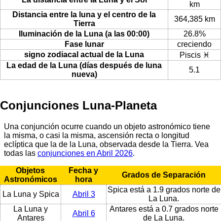
km
Distancia entre la luna y el centro de la
364,385 km
Tierra
Iluminación de la Luna (a las 00:00)
26.8%
Fase lunar
creciendo
signo zodiacal actual de la Luna
Piscis ♓
La edad de la Luna (días después de luna
5.1
nueva)
Conjunciones Luna-Planeta
Una conjunción ocurre cuando un objeto astronómico tiene
la misma, o casi la misma, ascensión recta o longitud
eclíptica que la de la Luna, observada desde la Tierra. Vea
todas las
conjunciones en Abril 2026
.
Objetos
Fecha y
Grados de Separación
Astronómicos
hora
Spica está a 1.9 grados norte de
La Luna y Spica
Abril 3
La Luna.
La Luna y
Antares está a 0.7 grados norte
Abril 6
Antares
de La Luna.