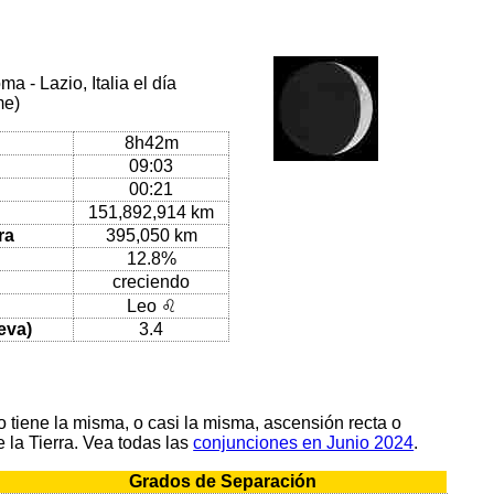
 - Lazio, Italia el día
me)
8h42m
09:03
00:21
151,892,914 km
ra
395,050 km
12.8%
creciendo
Leo ♌
eva)
3.4
tiene la misma, o casi la misma, ascensión recta o
 la Tierra. Vea todas las
conjunciones en Junio 2024
.
Grados de Separación