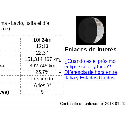
 - Lazio, Italia el día
Rome)
10h24m
12:13
Enlaces de Interés
22:37
151,314,467 km
¿Cuándo es el próximo
ra
392,745 km
eclipse solar y lunar?
25.7%
Diferencia de hora entre
Italia y Estados Unidos
creciendo
Aries ♈
eva)
5
Contenido actualizado el 2016-01-23