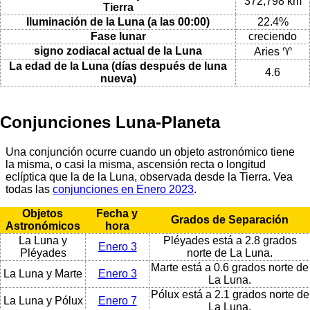
372,798 km
Tierra
Iluminación de la Luna (a las 00:00)
22.4%
Fase lunar
creciendo
signo zodiacal actual de la Luna
Aries ♈
La edad de la Luna (días después de luna
4.6
nueva)
Conjunciones Luna-Planeta
Una conjunción ocurre cuando un objeto astronómico tiene
la misma, o casi la misma, ascensión recta o longitud
eclíptica que la de la Luna, observada desde la Tierra. Vea
todas las
conjunciones en Enero 2023
.
Objetos
Fecha y
Grados de Separación
Astronómicos
hora
La Luna y
Pléyades está a 2.8 grados
Enero 3
Pléyades
norte de La Luna.
Marte está a 0.6 grados norte de
La Luna y Marte
Enero 3
La Luna.
Pólux está a 2.1 grados norte de
La Luna y Pólux
Enero 7
La Luna.