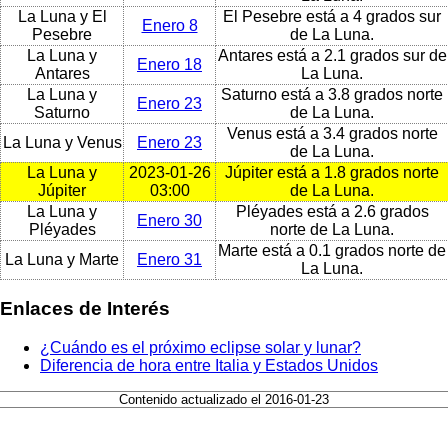
La Luna y El
El Pesebre está a 4 grados sur
Enero 8
Pesebre
de La Luna.
La Luna y
Antares está a 2.1 grados sur de
Enero 18
Antares
La Luna.
La Luna y
Saturno está a 3.8 grados norte
Enero 23
Saturno
de La Luna.
Venus está a 3.4 grados norte
La Luna y Venus
Enero 23
de La Luna.
La Luna y
2023-01-26
Júpiter está a 1.8 grados norte
Júpiter
03:00
de La Luna.
La Luna y
Pléyades está a 2.6 grados
Enero 30
Pléyades
norte de La Luna.
Marte está a 0.1 grados norte de
La Luna y Marte
Enero 31
La Luna.
Enlaces de Interés
¿Cuándo es el próximo eclipse solar y lunar?
Diferencia de hora entre Italia y Estados Unidos
Contenido actualizado el 2016-01-23