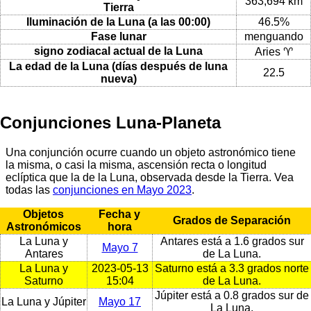
363,694 km
Tierra
Iluminación de la Luna (a las 00:00)
46.5%
Fase lunar
menguando
signo zodiacal actual de la Luna
Aries ♈
La edad de la Luna (días después de luna
22.5
nueva)
Conjunciones Luna-Planeta
Una conjunción ocurre cuando un objeto astronómico tiene
la misma, o casi la misma, ascensión recta o longitud
eclíptica que la de la Luna, observada desde la Tierra. Vea
todas las
conjunciones en Mayo 2023
.
Objetos
Fecha y
Grados de Separación
Astronómicos
hora
La Luna y
Antares está a 1.6 grados sur
Mayo 7
Antares
de La Luna.
La Luna y
2023-05-13
Saturno está a 3.3 grados norte
Saturno
15:04
de La Luna.
Júpiter está a 0.8 grados sur de
La Luna y Júpiter
Mayo 17
La Luna.