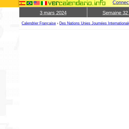
Connec
3 mars 2024
Semaine 32
Calendrier Française
›
Des Nations Unies Journées Internationa