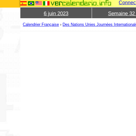
Connec
6 juin 2023
Semaine 32
Calendrier Française
›
Des Nations Unies Journées Internationa