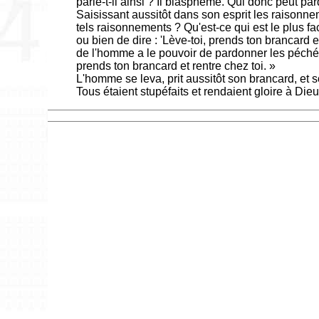
parle-t-il ainsi ? Il blasphème. Qui donc peut p
Saisissant aussitôt dans son esprit les raisonneme
tels raisonnements ? Qu'est-ce qui est le plus fa
ou bien de dire : 'Lève-toi, prends ton brancard 
de l'homme a le pouvoir de pardonner les péchés sur
prends ton brancard et rentre chez toi. »
L'homme se leva, prit aussitôt son brancard, et s
Tous étaient stupéfaits et rendaient gloire à Dieu