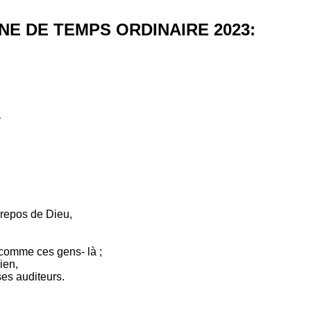
E DE TEMPS ORDINAIRE 2023:
à
 repos de Dieu,
comme ces gens- là ;
ien,
ses auditeurs.