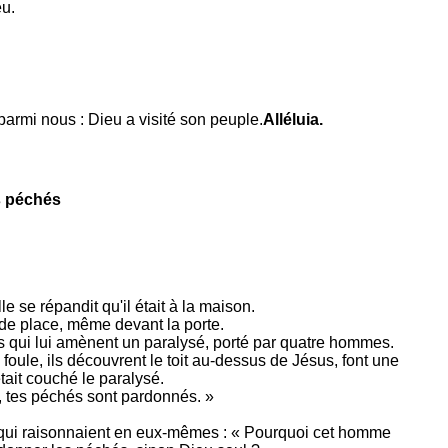
eu.
parmi nous : Dieu a visité son peuple.
Alléluia.
s péchés
e se répandit qu'il était à la maison.
 de place, même devant la porte.
ns qui lui amènent un paralysé, porté par quatre hommes.
oule, ils découvrent le toit au-dessus de Jésus, font une
tait couché le paralysé.
ls, tes péchés sont pardonnés. »
es qui raisonnaient en eux-mêmes : « Pourquoi cet homme