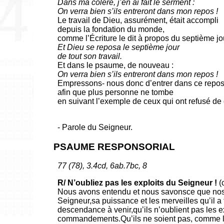
Dans ma colère, j’en ai fait le serment :
On verra bien s’ils entreront dans mon repos !
Le travail de Dieu, assurément, était accompli
depuis la fondation du monde,
comme l’Écriture le dit à propos du septième jou
Et Dieu se reposa le septième jour
de tout son travail.
Et dans le psaume, de nouveau :
On verra bien s’ils entreront dans mon repos !
Empressons- nous donc d’entrer dans ce repos-
afin que plus personne ne tombe
en suivant l’exemple de ceux qui ont refusé de 
- Parole du Seigneur.
PSAUME RESPONSORIAL
77 (78), 3.4cd, 6ab.7bc, 8
R/ N’oubliez pas les exploits du Seigneur !
(c
Nous avons entendu et nous savonsce que nos pè
Seigneur,sa puissance et les merveilles qu’il a 
descendance à venir,qu’ils n’oublient pas les 
commandements.Qu’ils ne soient pas, comme leu