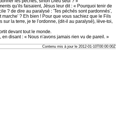
ardonner les péchés, sinon Dieu seul ? »
nts qu'ils faisaient, Jésus leur dit : « Pourquoi tenir de
cile ? de dire au paralysé : 'Tes péchés sont pardonnés',
et marche' ? Eh bien ! Pour que vous sachiez que le Fils
 la terre, je te l'ordonne, (dit-il au paralysé), lève-toi,
ortit devant tout le monde.
, en disant : « Nous n'avons jamais rien vu de pareil. »
Contenu mis à jour le 2012-01-10T00:00:00Z