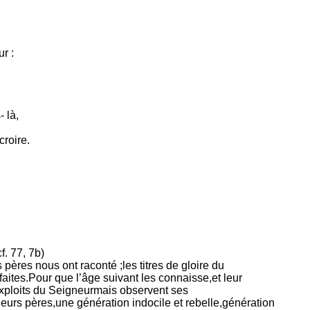
r :
 là,
croire.
f. 77, 7b)
res nous ont raconté ;les titres de gloire du
faites.Pour que l’âge suivant les connaisse,et leur
exploits du Seigneurmais observent ses
rs pères,une génération indocile et rebelle,génération