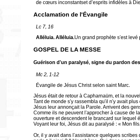
de cœurs inconstantset d’esprits infidèles à Di
Acclamation de l'Évangile
Lc 7, 16
Alléluia. Alléluia.
Un grand prophète s'est levé 
GOSPEL DE LA MESSE
Guérison d'un paralysé, signe du pardon de
Mc 2, 1-12
Évangile de Jésus Christ selon saint Marc.
Jésus était de retour à Capharnaüm, et la nouvell
Tant de monde s'y rassembla qu'il n'y avait plus
Jésus leur annonçait la Parole. Arrivent des ge
Comme ils ne peuvent l'approcher à cause de la f
ouverture et descendent le brancard sur lequel é
Voyant leur foi, Jésus dit au paralysé : « Mon fi
Or, il y avait dans l'assistance quelques scrib