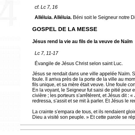
cf. Lc 7, 16
Alléluia. Alléluia.
Béni soit le Seigneur notre Di
GOSPEL DE LA MESSE
Jésus rend la vie au fils de la veuve de Naïm
Lc 7, 11-17
Évangile de Jésus Christ selon saint Luc.
Jésus se rendait dans une ville appelée Naïm. Se
foule. Il arriva près de la porte de la ville au mom
fils unique, et sa mère était veuve. Une foule 
En la voyant, le Seigneur fut saisi de pitié pour el
civière ; les porteurs s'arrêtèrent, et Jésus dit :
redressa, s'assit et se mit à parler. Et Jésus le r
La crainte s'empara de tous, et ils rendaient glo
Dieu a visité son peuple. » Et cette parole se ré