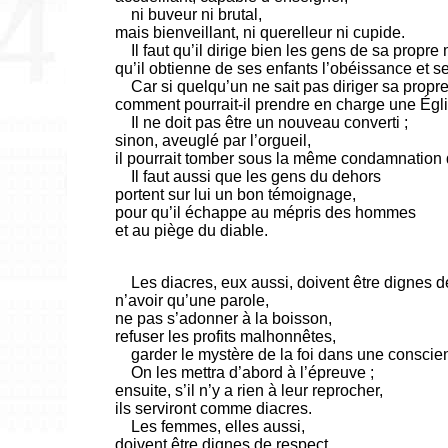
ni buveur ni brutal,
mais bienveillant, ni querelleur ni cupide.
Il faut qu’il dirige bien les gens de sa propre
qu’il obtienne de ses enfants l’obéissance et se
Car si quelqu’un ne sait pas diriger sa propr
comment pourrait-il prendre en charge une Égl
Il ne doit pas être un nouveau converti ;
sinon, aveuglé par l’orgueil,
il pourrait tomber sous la même condamnation 
Il faut aussi que les gens du dehors
portent sur lui un bon témoignage,
pour qu’il échappe au mépris des hommes
et au piège du diable.
Les diacres, eux aussi, doivent être dignes d
n’avoir qu’une parole,
ne pas s’adonner à la boisson,
refuser les profits malhonnêtes,
garder le mystère de la foi dans une conscie
On les mettra d’abord à l’épreuve ;
ensuite, s’il n’y a rien à leur reprocher,
ils serviront comme diacres.
Les femmes, elles aussi,
doivent être dignes de respect,