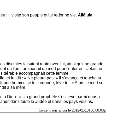
eu : il visite son peuple et lui redonne vie.
Alléluia.
s disciples faisaient route avec lui, ainsi qu'une grande
ent où l'on transportait un mort pour l'enterrer ; c'était un
considérable accompagnait cette femme.
le, et lui dit : « Ne pleure pas. » Il s'avança et toucha la
 « Jeune homme, je te l'ordonne, lève-toi. » Alors le mort se
endit à sa mère.
ire à Dieu : « Un grand prophète s'est levé parmi nous, et
pandit dans toute la Judée et dans les pays voisins.
Contenu mis à jour le 2012-01-10T00:00:00Z