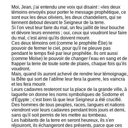
Moi, Jean, j'ai entendu une voix qui disaint : «les deux
témoins envoyés pour porter le message prophétique, ce
sont eux les deux oliviers, les deux chandeliers, qui se
tiennent debout devant le Seigneur de la terre.
Si l'on veut leur faire du mal, un feu jaillit de leur bouche
et dévore leurs ennemis ; oui, ceux qui voudront leur faire
du mal, c'est ainsi qu'ils doivent mourir.
Ces deux témoins ont (comme le prophète Élie) le
pouvoir de fermer le ciel, pour qu'il ne pleuve pas
pendant le temps fixé par leur prophétie. Ils ont aussi
(comme Moïse) le pouvoir de changer l'eau en sang et de
frapper la terre de toute sorte de plaies, chaque fois qu'ils
voudront.
Mais, quand ils auront achevé de rendre leur témoignage,
la Bête qui sort de l'abîme leur fera la guerre, les vaincra
et les fera mourir.
Leurs cadavres resteront sur la place de la grande ville, à
laquelle on donne les noms symboliques de Sodome et
d'Égypte ; c'est bien là que leur Seigneur a été crucifié.
Des hommes de tous peuples, races, langues et nations
viendront voir leurs cadavres pendant trois jours et demi,
sans qu'il soit permis de les mettre au tombeau.
Les habitants de la terre en seront heureux, ils s'en
réjouiront, ils échangeront des présents, parce que ces