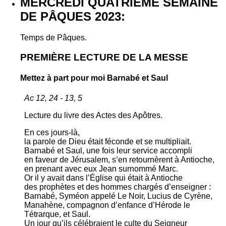
MERCREDI QUATRIÈME SEMAINE
DE PÂQUES 2023:
Temps de Pâques.
PREMIÈRE LECTURE DE LA MESSE
Mettez à part pour moi Barnabé et Saul
Ac 12, 24 - 13, 5
Lecture du livre des Actes des Apôtres.
En ces jours-là,
la parole de Dieu était féconde et se multipliait.
Barnabé et Saul, une fois leur service accompli
en faveur de Jérusalem, s’en retournèrent à Antioche,
en prenant avec eux Jean surnommé Marc.
Or il y avait dans l’Église qui était à Antioche
des prophètes et des hommes chargés d’enseigner :
Barnabé, Syméon appelé Le Noir, Lucius de Cyrène,
Manahène, compagnon d’enfance d’Hérode le
Tétrarque, et Saul.
Un jour qu’ils célébraient le culte du Seigneur