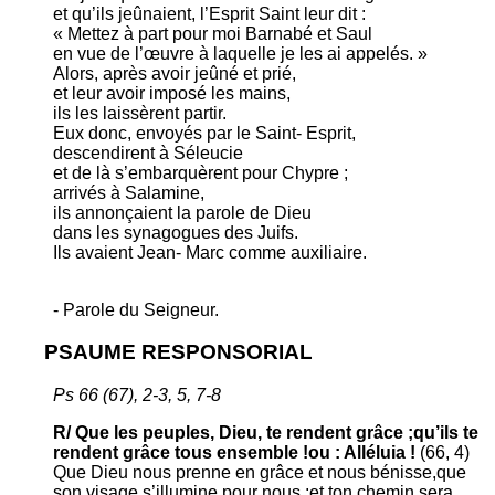
et qu’ils jeûnaient, l’Esprit Saint leur dit :
« Mettez à part pour moi Barnabé et Saul
en vue de l’œuvre à laquelle je les ai appelés. »
Alors, après avoir jeûné et prié,
et leur avoir imposé les mains,
ils les laissèrent partir.
Eux donc, envoyés par le Saint- Esprit,
descendirent à Séleucie
et de là s’embarquèrent pour Chypre ;
arrivés à Salamine,
ils annonçaient la parole de Dieu
dans les synagogues des Juifs.
Ils avaient Jean- Marc comme auxiliaire.
- Parole du Seigneur.
PSAUME RESPONSORIAL
Ps 66 (67), 2-3, 5, 7-8
R/ Que les peuples, Dieu, te rendent grâce ;qu’ils te
rendent grâce tous ensemble !ou : Alléluia !
(66, 4)
Que Dieu nous prenne en grâce et nous bénisse,que
son visage s’illumine pour nous ;et ton chemin sera