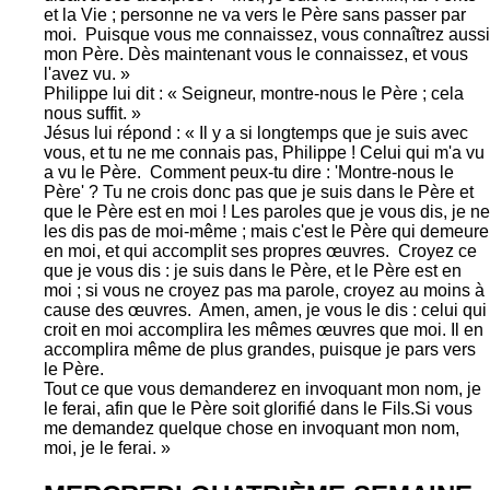
et la Vie ; personne ne va vers le Père sans passer par
moi.
Puisque vous me connaissez, vous connaîtrez aussi
mon Père. Dès maintenant vous le connaissez, et vous
l'avez vu. »
Philippe lui dit : « Seigneur, montre-nous le Père ; cela
nous suffit. »
Jésus lui répond : « Il y a si longtemps que je suis avec
vous, et tu ne me connais pas, Philippe ! Celui qui m'a vu
a vu le Père.
Comment peux-tu dire : 'Montre-nous le
Père' ? Tu ne crois donc pas que je suis dans le Père et
que le Père est en moi ! Les paroles que je vous dis, je ne
les dis pas de moi-même ; mais c'est le Père qui demeure
en moi, et qui accomplit ses propres œuvres.
Croyez ce
que je vous dis : je suis dans le Père, et le Père est en
moi ; si vous ne croyez pas ma parole, croyez au moins à
cause des œuvres.
Amen, amen, je vous le dis : celui qui
croit en moi accomplira les mêmes œuvres que moi. Il en
accomplira même de plus grandes, puisque je pars vers
le Père.
Tout ce que vous demanderez en invoquant mon nom, je
le ferai, afin que le Père soit glorifié dans le Fils.
Si vous
me demandez quelque chose en invoquant mon nom,
moi, je le ferai. »