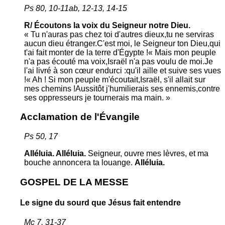
Ps 80, 10-11ab, 12-13, 14-15
R/ Écoutons la voix du Seigneur notre Dieu.
« Tu n'auras pas chez toi d'autres dieux,tu ne serviras
aucun dieu étranger.C'est moi, le Seigneur ton Dieu,qui
t'ai fait monter de la terre d'Égypte !« Mais mon peuple
n'a pas écouté ma voix,Israël n'a pas voulu de moi.Je
l'ai livré à son cœur endurci :qu'il aille et suive ses vues
!« Ah ! Si mon peuple m'écoutait,Israël, s'il allait sur
mes chemins !Aussitôt j'humilierais ses ennemis,contre
ses oppresseurs je tournerais ma main. »
Acclamation de l'Évangile
Ps 50, 17
Alléluia. Alléluia.
Seigneur, ouvre mes lèvres, et ma
bouche annoncera ta louange.
Alléluia.
GOSPEL DE LA MESSE
Le signe du sourd que Jésus fait entendre
Mc 7, 31-37