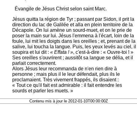
Évangile de Jésus Christ selon saint Marc.
Jésus quitta la région de Tyr ; passant par Sidon, il prit la
direction du lac de Galilée et alla en plein territoire de la
Décapole. On lui amène un sourd-muet, et on le prie de
poser la main sur lui. Jésus l'emmena à l'écart, loin de la
foule, lui mit les doigts dans les oreilles ; et, prenant de la
salive, lui toucha la langue. Puis, les yeux levés au ciel, il
soupira et lui dit :
« Effata ! »
, c'est-à-dire : « Ouvre-toi ! »
Ses oreilles s'ouvrirent ; aussitôt sa langue se délia, et il
parlait correctement.
Alors Jésus leur recommanda de n'en rien dire à
personne ; mais plus il le leur défendait, plus ils le
proclamaient. Très vivement frappés, ils disaient :
« Tout ce qu'il fait est admirable : il fait entendre les
sourds et parler les muets. »
Contenu mis à jour le 2012-01-10T00:00:00Z