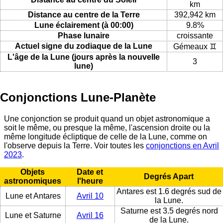
km
Distance au centre de la Terre
392,942 km
Lune éclairement (à 00:00)
9.8%
Phase lunaire
croissante
Actuel signe du zodiaque de la Lune
Gémeaux ♊
L'âge de la Lune (jours après la nouvelle
3
lune)
Conjonctions Lune-Planète
Une conjonction se produit quand un objet astronomique a
soit le même, ou presque la même, l'ascension droite ou la
même longitude écliptique de celle de la Lune, comme on
l'observe depuis la Terre. Voir toutes les
conjonctions en Avril
2023
.
Objets
Date et
Degrés Apart
astronomiques
l'heure
Antares est 1.6 degrés sud de
Lune et Antares
Avril 10
la Lune.
Saturne est 3.5 degrés nord
Lune et Saturne
Avril 16
de la Lune.