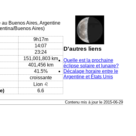
ue au Buenos Aires, Argentine
entina/Buenos Aires)
9h17m
14:07
D'autres liens
23:24
151,001,803 km
Quelle est la prochaine
401,456 km
éclipse solaire et lunaire?
41.5%
Décalage horaire entre le
Argentine et États Unis
croissante
Lion ♌
e)
6.6
Contenu mis à jour le 2015-06-29