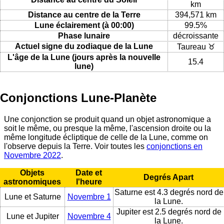
km
Distance au centre de la Terre
394,571 km
Lune éclairement (à 00:00)
99.5%
Phase lunaire
décroissante
Actuel signe du zodiaque de la Lune
Taureau ♉
L'âge de la Lune (jours après la nouvelle
15.4
lune)
Conjonctions Lune-Planète
Une conjonction se produit quand un objet astronomique a
soit le même, ou presque la même, l'ascension droite ou la
même longitude écliptique de celle de la Lune, comme on
l'observe depuis la Terre. Voir toutes les
conjonctions en
Novembre 2022
.
Objets
Date et
Degrés Apart
astronomiques
l'heure
Saturne est 4.3 degrés nord de
Lune et Saturne
Novembre 1
la Lune.
Jupiter est 2.5 degrés nord de
Lune et Jupiter
Novembre 4
la Lune.