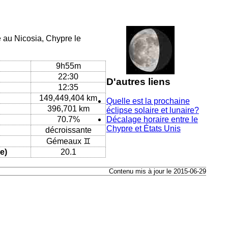
e au Nicosia, Chypre le
9h55m
22:30
D'autres liens
12:35
149,449,404 km
Quelle est la prochaine
396,701 km
éclipse solaire et lunaire?
70.7%
Décalage horaire entre le
Chypre et États Unis
décroissante
Gémeaux ♊
e)
20.1
Contenu mis à jour le 2015-06-29