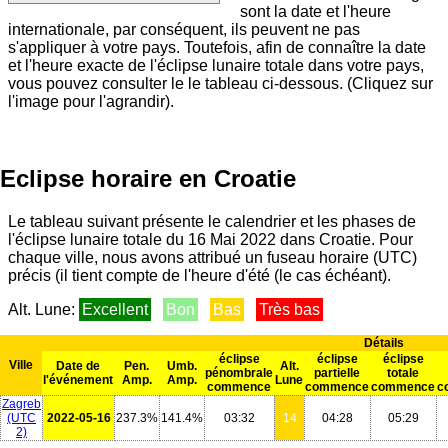
sont la date et l'heure
internationale, par conséquent, ils peuvent ne pas
s'appliquer à votre pays. Toutefois, afin de connaître la date
et l'heure exacte de l'éclipse lunaire totale dans votre pays,
vous pouvez consulter le le tableau ci-dessous. (Cliquez sur
l'image pour l'agrandir).
Eclipse horaire en Croatie
Le tableau suivant présente le calendrier et les phases de
l'éclipse lunaire totale du 16 Mai 2022 dans Croatie. Pour
chaque ville, nous avons attribué un fuseau horaire (UTC)
précis (il tient compte de l'heure d'été (le cas échéant).
Alt. Lune:
Excellent
Bon
Bas
Très bas
Détails
éclipse
éclipse
éclipse
Ville
Date de
Pen.
Umb.
Alt.
pénombrale
partielle
totale
l'événement
Amp.
Amp.
Lune
commence
commence
commence
c
Zagreb
(UTC
2022-05-16
237.3%
141.4%
03:32
14
04:28
05:29
2)