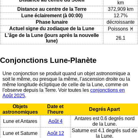
km
Distance au centre de la Terre
372,909 km
Lune éclairement (à 00:00)
12.7%
Phase lunaire
décroissante
Actuel signe du zodiaque de la Lune
Poissons ♓
L'âge de la Lune (jours après la nouvelle
26.1
lune)
Conjonctions Lune-Planète
Une conjonction se produit quand un objet astronomique a
soit le même, ou presque la même, l'ascension droite ou la
même longitude écliptique de celle de la Lune, comme on
l'observe depuis la Terre. Voir toutes les
conjonctions en
Août 2025
.
Objets
Date et
Degrés Apart
astronomiques
l'heure
Antares est 0.6 degrés nord
Lune et Antares
Août 4
de la Lune.
Saturne est 4.1 degrés sud de
Lune et Saturne
Août 12
la Lune.