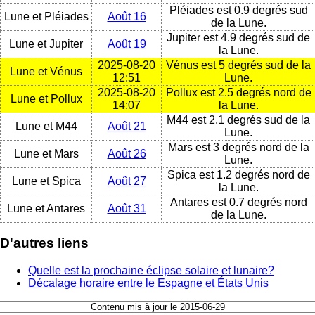
Pléiades est 0.9 degrés sud
Lune et Pléiades
Août 16
de la Lune.
Jupiter est 4.9 degrés sud de
Lune et Jupiter
Août 19
la Lune.
2025-08-20
Vénus est 5 degrés sud de la
Lune et Vénus
12:51
Lune.
2025-08-20
Pollux est 2.5 degrés nord de
Lune et Pollux
14:07
la Lune.
M44 est 2.1 degrés sud de la
Lune et M44
Août 21
Lune.
Mars est 3 degrés nord de la
Lune et Mars
Août 26
Lune.
Spica est 1.2 degrés nord de
Lune et Spica
Août 27
la Lune.
Antares est 0.7 degrés nord
Lune et Antares
Août 31
de la Lune.
D'autres liens
Quelle est la prochaine éclipse solaire et lunaire?
Décalage horaire entre le Espagne et États Unis
Contenu mis à jour le 2015-06-29