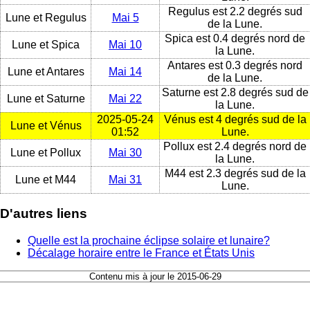
Regulus est 2.2 degrés sud
Lune et Regulus
Mai 5
de la Lune.
Spica est 0.4 degrés nord de
Lune et Spica
Mai 10
la Lune.
Antares est 0.3 degrés nord
Lune et Antares
Mai 14
de la Lune.
Saturne est 2.8 degrés sud de
Lune et Saturne
Mai 22
la Lune.
2025-05-24
Vénus est 4 degrés sud de la
Lune et Vénus
01:52
Lune.
Pollux est 2.4 degrés nord de
Lune et Pollux
Mai 30
la Lune.
M44 est 2.3 degrés sud de la
Lune et M44
Mai 31
Lune.
D'autres liens
Quelle est la prochaine éclipse solaire et lunaire?
Décalage horaire entre le France et États Unis
Contenu mis à jour le 2015-06-29