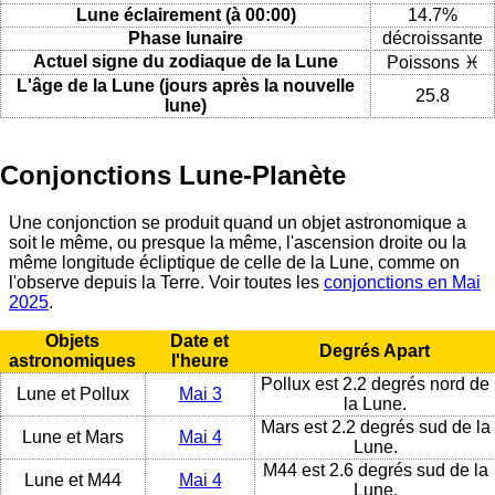
Lune éclairement (à 00:00)
14.7%
Phase lunaire
décroissante
Actuel signe du zodiaque de la Lune
Poissons ♓
L'âge de la Lune (jours après la nouvelle
25.8
lune)
Conjonctions Lune-Planète
Une conjonction se produit quand un objet astronomique a
soit le même, ou presque la même, l'ascension droite ou la
même longitude écliptique de celle de la Lune, comme on
l'observe depuis la Terre. Voir toutes les
conjonctions en Mai
2025
.
Objets
Date et
Degrés Apart
astronomiques
l'heure
Pollux est 2.2 degrés nord de
Lune et Pollux
Mai 3
la Lune.
Mars est 2.2 degrés sud de la
Lune et Mars
Mai 4
Lune.
M44 est 2.6 degrés sud de la
Lune et M44
Mai 4
Lune.