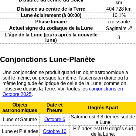
km
Distance au centre de la Terre
404,728 km
Lune éclairement (à 00:00)
10.1%
Phase lunaire
croissante
Actuel signe du zodiaque de la Lune
Sagittaire ♐
L'âge de la Lune (jours après la nouvelle
3
lune)
Conjonctions Lune-Planète
Une conjonction se produit quand un objet astronomique a
soit le même, ou presque la même, l'ascension droite ou la
même longitude écliptique de celle de la Lune, comme on
l'observe depuis la Terre. Voir toutes les
conjonctions en
Octobre 2025
.
Objets
Date et
Degrés Apart
astronomiques
l'heure
Saturne est 3.8 degrés sud de
Lune et Saturne
Octobre 6
la Lune.
Pléiades est 0.9 degrés sud
Lune et Pléiades
Octobre 10
de la Lune.