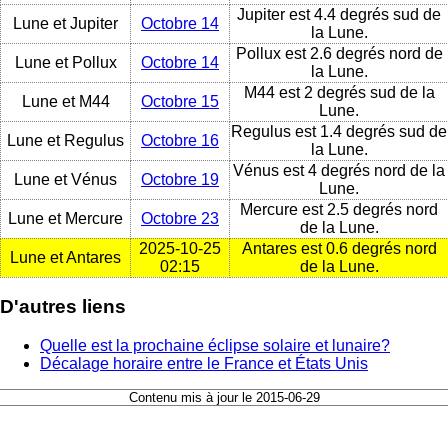
Jupiter est 4.4 degrés sud de
Lune et Jupiter
Octobre 14
la Lune.
Pollux est 2.6 degrés nord de
Lune et Pollux
Octobre 14
la Lune.
M44 est 2 degrés sud de la
Lune et M44
Octobre 15
Lune.
Regulus est 1.4 degrés sud de
Lune et Regulus
Octobre 16
la Lune.
Vénus est 4 degrés nord de la
Lune et Vénus
Octobre 19
Lune.
Mercure est 2.5 degrés nord
Lune et Mercure
Octobre 23
de la Lune.
2025-10-25
Antares est 0.6 degrés nord
Lune et Antares
02:15
de la Lune.
D'autres liens
Quelle est la prochaine éclipse solaire et lunaire?
Décalage horaire entre le France et États Unis
Contenu mis à jour le 2015-06-29