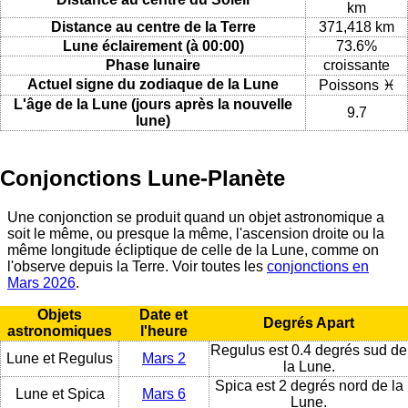
km
Distance au centre de la Terre
371,418 km
Lune éclairement (à 00:00)
73.6%
Phase lunaire
croissante
Actuel signe du zodiaque de la Lune
Poissons ♓
L'âge de la Lune (jours après la nouvelle
9.7
lune)
Conjonctions Lune-Planète
Une conjonction se produit quand un objet astronomique a
soit le même, ou presque la même, l'ascension droite ou la
même longitude écliptique de celle de la Lune, comme on
l'observe depuis la Terre. Voir toutes les
conjonctions en
Mars 2026
.
Objets
Date et
Degrés Apart
astronomiques
l'heure
Regulus est 0.4 degrés sud de
Lune et Regulus
Mars 2
la Lune.
Spica est 2 degrés nord de la
Lune et Spica
Mars 6
Lune.