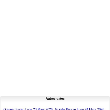
Autres dates
Guinée Bissau Lune 23 Mars 2026
Guinée Bissau Lune 24 Mars 2026