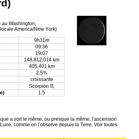
rd)
ue au Washington,
 locale America/New York)
9h31m
09:36
19:07
148,812,014 km
405,401 km
2.5%
croissante
Scorpion ♏
e)
1.5
ique a soit le même, ou presque la même, l'ascension
 Lune, comme on l'observe depuis la Terre. Voir toutes