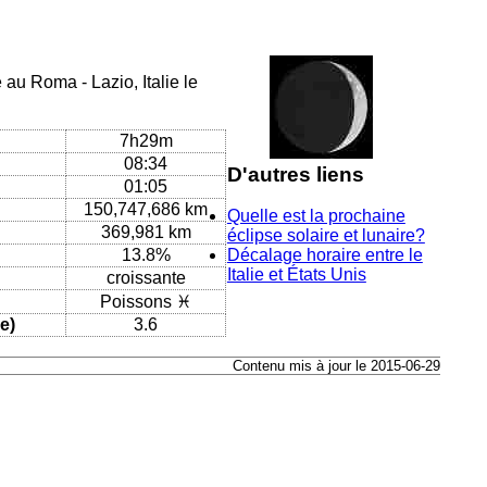
 au Roma - Lazio, Italie le
7h29m
08:34
D'autres liens
01:05
150,747,686 km
Quelle est la prochaine
369,981 km
éclipse solaire et lunaire?
13.8%
Décalage horaire entre le
Italie et États Unis
croissante
Poissons ♓
e)
3.6
Contenu mis à jour le 2015-06-29