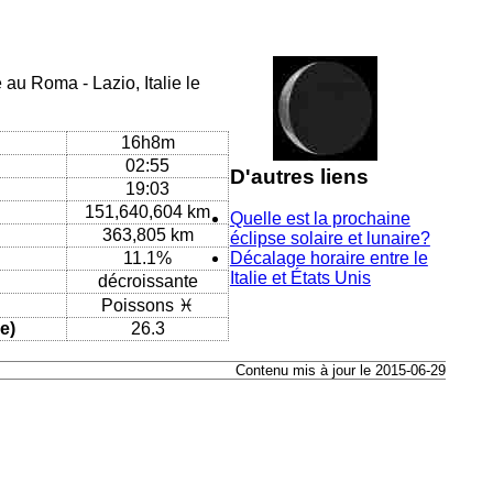
 au Roma - Lazio, Italie le
16h8m
02:55
D'autres liens
19:03
151,640,604 km
Quelle est la prochaine
363,805 km
éclipse solaire et lunaire?
11.1%
Décalage horaire entre le
Italie et États Unis
décroissante
Poissons ♓
e)
26.3
Contenu mis à jour le 2015-06-29