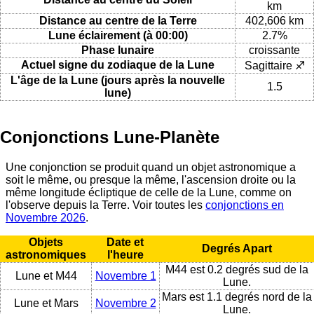
km
Distance au centre de la Terre
402,606 km
Lune éclairement (à 00:00)
2.7%
Phase lunaire
croissante
Actuel signe du zodiaque de la Lune
Sagittaire ♐
L'âge de la Lune (jours après la nouvelle
1.5
lune)
Conjonctions Lune-Planète
Une conjonction se produit quand un objet astronomique a
soit le même, ou presque la même, l'ascension droite ou la
même longitude écliptique de celle de la Lune, comme on
l'observe depuis la Terre. Voir toutes les
conjonctions en
Novembre 2026
.
Objets
Date et
Degrés Apart
astronomiques
l'heure
M44 est 0.2 degrés sud de la
Lune et M44
Novembre 1
Lune.
Mars est 1.1 degrés nord de la
Lune et Mars
Novembre 2
Lune.