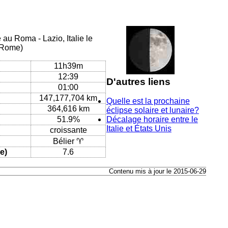
 au Roma - Lazio, Italie le
/Rome)
11h39m
12:39
D'autres liens
01:00
147,177,704 km
Quelle est la prochaine
364,616 km
éclipse solaire et lunaire?
51.9%
Décalage horaire entre le
Italie et États Unis
croissante
Bélier ♈
e)
7.6
Contenu mis à jour le 2015-06-29