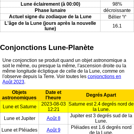
Lune éclairement (à 00:00)
98%
Phase lunaire
décroissante
Actuel signe du zodiaque de la Lune
Bélier ♈
L'âge de la Lune (jours après la nouvelle
16.1
lune)
Conjonctions Lune-Planète
Une conjonction se produit quand un objet astronomique a
soit le même, ou presque la même, l'ascension droite ou la
même longitude écliptique de celle de la Lune, comme on
l'observe depuis la Terre. Voir toutes les
conjonctions en
Août 2023
.
Objets
Date et
Degrés Apart
astronomiques
l'heure
2023-08-03
Saturne est 2.4 degrés nord de
Lune et Saturne
12:21
la Lune.
Jupiter est 3 degrés sud de la
Lune et Jupiter
Août 8
Lune.
Pléiades est 1.6 degrés nord
Lune et Pléiades
Août 9
de la Lune.