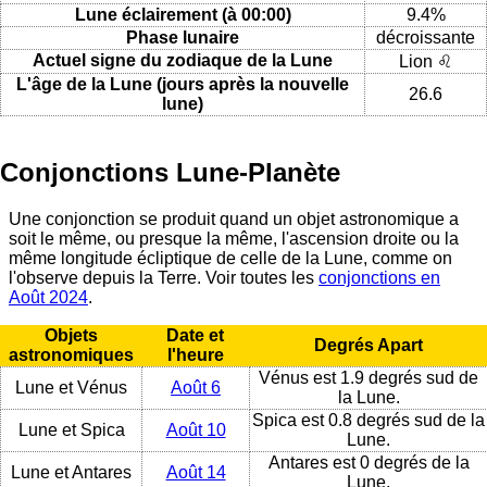
Lune éclairement (à 00:00)
9.4%
Phase lunaire
décroissante
Actuel signe du zodiaque de la Lune
Lion ♌
L'âge de la Lune (jours après la nouvelle
26.6
lune)
Conjonctions Lune-Planète
Une conjonction se produit quand un objet astronomique a
soit le même, ou presque la même, l'ascension droite ou la
même longitude écliptique de celle de la Lune, comme on
l'observe depuis la Terre. Voir toutes les
conjonctions en
Août 2024
.
Objets
Date et
Degrés Apart
astronomiques
l'heure
Vénus est 1.9 degrés sud de
Lune et Vénus
Août 6
la Lune.
Spica est 0.8 degrés sud de la
Lune et Spica
Août 10
Lune.
Antares est 0 degrés de la
Lune et Antares
Août 14
Lune.