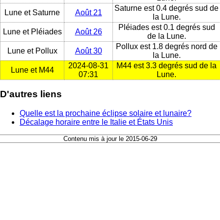
Saturne est 0.4 degrés sud de
Lune et Saturne
Août 21
la Lune.
Pléiades est 0.1 degrés sud
Lune et Pléiades
Août 26
de la Lune.
Pollux est 1.8 degrés nord de
Lune et Pollux
Août 30
la Lune.
2024-08-31
M44 est 3.3 degrés sud de la
Lune et M44
07:31
Lune.
D'autres liens
Quelle est la prochaine éclipse solaire et lunaire?
Décalage horaire entre le Italie et États Unis
Contenu mis à jour le 2015-06-29