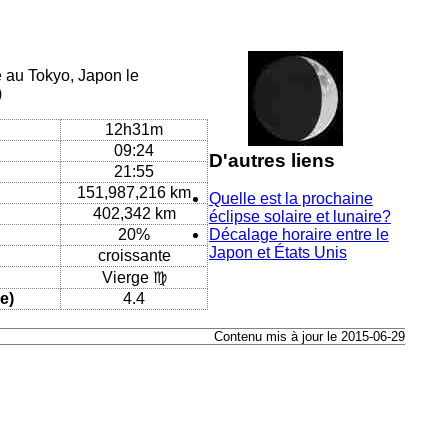
e au Tokyo, Japon le
)
12h31m
09:24
D'autres liens
21:55
151,987,216 km
Quelle est la prochaine
402,342 km
éclipse solaire et lunaire?
20%
Décalage horaire entre le
Japon et États Unis
croissante
Vierge ♍
e)
4.4
Contenu mis à jour le 2015-06-29