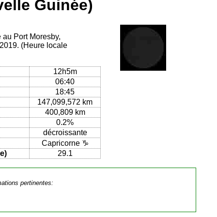
elle Guinée)
e au Port Moresby,
2019. (Heure locale
12h5m
06:40
18:45
147,099,572 km
400,809 km
0.2%
décroissante
Capricorne ♑
e)
29.1
mations pertinentes: