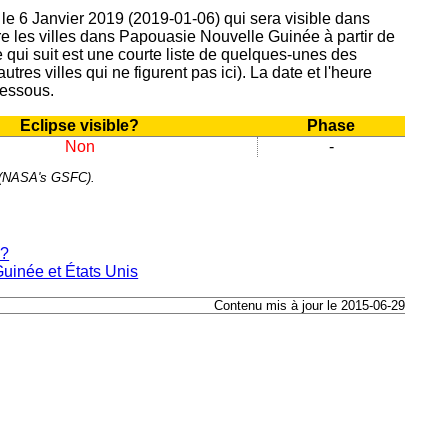
u le 6 Janvier 2019 (2019-01-06) qui sera visible dans
re les villes dans Papouasie Nouvelle Guinée à partir de
ce qui suit est une courte liste de quelques-unes des
'autres villes qui ne figurent pas ici). La date et l'heure
dessous.
Eclipse visible?
Phase
Non
-
e (NASA's GSFC).
e?
uinée et États Unis
Contenu mis à jour le 2015-06-29