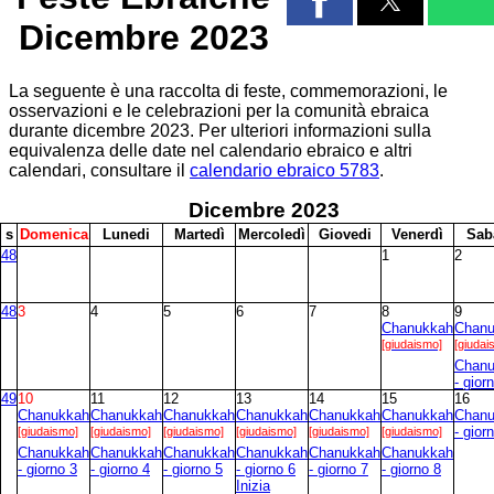
Dicembre 2023
La seguente è una raccolta di feste, commemorazioni, le
osservazioni e le celebrazioni per la comunità ebraica
durante dicembre 2023. Per ulteriori informazioni sulla
equivalenza delle date nel calendario ebraico e altri
calendari, consultare il
calendario ebraico 5783
.
Dicembre
2023
s
D
omenica
L
unedi
M
artedì
M
ercoledì
G
iovedi
V
enerdì
S
ab
48
1
2
48
3
4
5
6
7
8
9
Chanukkah
Chan
[giudaismo]
[giudai
Chan
- gior
49
10
11
12
13
14
15
16
Chanukkah
Chanukkah
Chanukkah
Chanukkah
Chanukkah
Chanukkah
Chan
[giudaismo]
[giudaismo]
[giudaismo]
[giudaismo]
[giudaismo]
[giudaismo]
- gior
Chanukkah
Chanukkah
Chanukkah
Chanukkah
Chanukkah
Chanukkah
- giorno 3
- giorno 4
- giorno 5
- giorno 6
- giorno 7
- giorno 8
Inizia