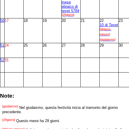
mese
ebraico di
tevet 5784
[29giorni]
50
17
18
19
20
21
22
23
10 di Tevet
[digiuno-
minore]
[giudaismo]
51
24
25
26
27
28
29
30
52
31
Note:
[giudaismo]
Nel giudaismo, questa festività inizia al tramonto del giorno
precedente.
[29giorni]
Questo mese ha 29 giorni.
[digiuno-minore]