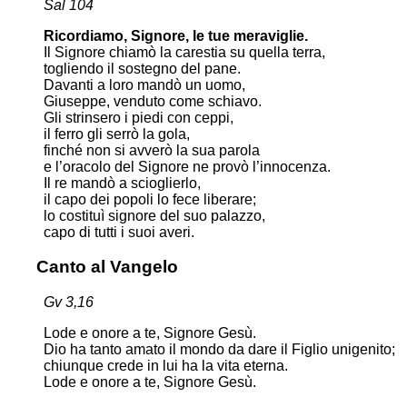
Sal 104
Ricordiamo, Signore, le tue meraviglie.
Il Signore chiamò la carestia su quella terra,
togliendo il sostegno del pane.
Davanti a loro mandò un uomo,
Giuseppe, venduto come schiavo.
Gli strinsero i piedi con ceppi,
il ferro gli serrò la gola,
finché non si avverò la sua parola
e l’oracolo del Signore ne provò l’innocenza.
Il re mandò a scioglierlo,
il capo dei popoli lo fece liberare;
lo costituì signore del suo palazzo,
capo di tutti i suoi averi.
Canto al Vangelo
Gv 3,16
Lode e onore a te, Signore Gesù.
Dio ha tanto amato il mondo da dare il Figlio unigenito;
chiunque crede in lui ha la vita eterna.
Lode e onore a te, Signore Gesù.