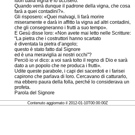
fuori dalla vigna e lo uccisero.
Quando verrà dunque il padrone della vigna, che cosa
farà a quei contadini?».
Gli risposero: «Quei malvagi, li farà morire
miseramente e darà in affitto la vigna ad altri contadini,
che gli consegneranno i frutti a suo tempo».
E Gesù disse loro: «Non avete mai letto nelle Scritture:
“La pietra che i costruttori hanno scartato
è diventata la pietra d’angolo;
questo è stato fatto dal Signore
ed è una meraviglia ai nostri occhi”?
Perciò io vi dico: a voi sarà tolto il regno di Dio e sarà
dato a un popolo che ne produca i frutti».
Udite queste parabole, i capi dei sacerdoti e i farisei
capirono che parlava di loro. Cercavano di catturarlo,
ma ebbero paura della folla, perché lo considerava un
profeta.
Parola del Signore
Contenuto aggiornato il 2012-01-10T00:00:00Z