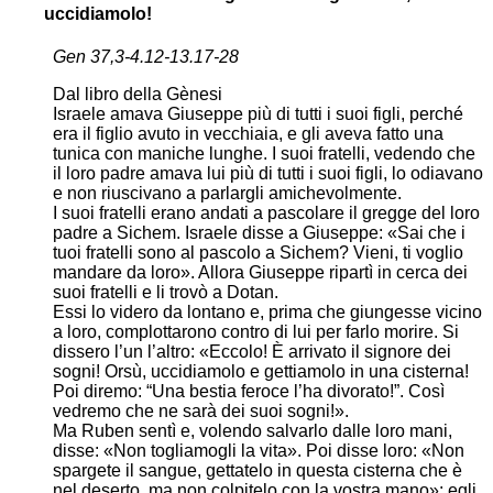
uccidiamolo!
Gen 37,3-4.12-13.17-28
Dal libro della Gènesi
Israele amava Giuseppe più di tutti i suoi figli, perché
era il figlio avuto in vecchiaia, e gli aveva fatto una
tunica con maniche lunghe. I suoi fratelli, vedendo che
il loro padre amava lui più di tutti i suoi figli, lo odiavano
e non riuscivano a parlargli amichevolmente.
I suoi fratelli erano andati a pascolare il gregge del loro
padre a Sichem. Israele disse a Giuseppe: «Sai che i
tuoi fratelli sono al pascolo a Sichem? Vieni, ti voglio
mandare da loro». Allora Giuseppe ripartì in cerca dei
suoi fratelli e li trovò a Dotan.
Essi lo videro da lontano e, prima che giungesse vicino
a loro, complottarono contro di lui per farlo morire. Si
dissero l’un l’altro: «Eccolo! È arrivato il signore dei
sogni! Orsù, uccidiamolo e gettiamolo in una cisterna!
Poi diremo: “Una bestia feroce l’ha divorato!”. Così
vedremo che ne sarà dei suoi sogni!».
Ma Ruben sentì e, volendo salvarlo dalle loro mani,
disse: «Non togliamogli la vita». Poi disse loro: «Non
spargete il sangue, gettatelo in questa cisterna che è
nel deserto, ma non colpitelo con la vostra mano»: egli