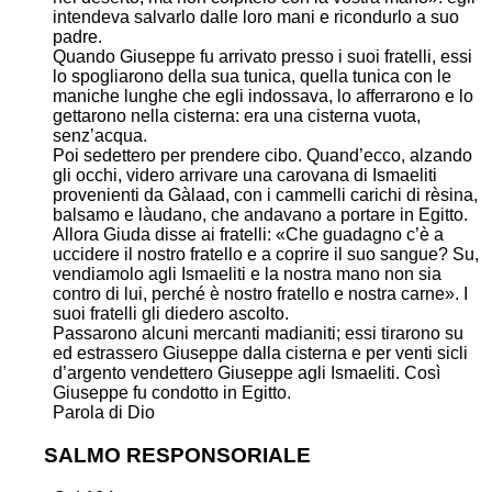
intendeva salvarlo dalle loro mani e ricondurlo a suo
padre.
Quando Giuseppe fu arrivato presso i suoi fratelli, essi
lo spogliarono della sua tunica, quella tunica con le
maniche lunghe che egli indossava, lo afferrarono e lo
gettarono nella cisterna: era una cisterna vuota,
senz’acqua.
Poi sedettero per prendere cibo. Quand’ecco, alzando
gli occhi, videro arrivare una carovana di Ismaeliti
provenienti da Gàlaad, con i cammelli carichi di rèsina,
balsamo e làudano, che andavano a portare in Egitto.
Allora Giuda disse ai fratelli: «Che guadagno c’è a
uccidere il nostro fratello e a coprire il suo sangue? Su,
vendiamolo agli Ismaeliti e la nostra mano non sia
contro di lui, perché è nostro fratello e nostra carne». I
suoi fratelli gli diedero ascolto.
Passarono alcuni mercanti madianiti; essi tirarono su
ed estrassero Giuseppe dalla cisterna e per venti sicli
d’argento vendettero Giuseppe agli Ismaeliti. Così
Giuseppe fu condotto in Egitto.
Parola di Dio
SALMO RESPONSORIALE