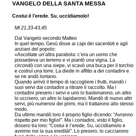
VANGELO DELLA SANTA MESSA
Costui è l’erede. Su, uccidiamolo!
Mt 21,33-43.45
Dal Vangelo secondo Matteo
In quel tempo, Gesù disse ai capi dei sacerdoti e agli
anziani del popolo:
«Ascoltate un’altra parabola: c’era un uomo che
possedeva un terreno e vi piantò una vigna. La
circondò con una siepe, vi scavò una buca per il torchio
e costruì una torre. La diede in affitto a dei contadini e
se ne andò lontano.
Quando arrivò il tempo di raccogliere i frutti, mandò i
suoi servi dai contadini a ritirare il raccolto. Ma i
contadini presero i servi e uno lo bastonarono, un altro
lo uccisero, un altro lo lapidarono. Mandò di nuovo altri
servi, più numerosi dei primi, ma li trattarono allo stesso
modo.
Da ultimo mandò loro il proprio figlio dicendo: “Avranno
rispetto per mio figlio!”. Ma i contadini, visto il figlio,
dissero tra loro: “Costui è l’erede. Su, uccidiamolo e
avremo noi la sua eredità!”. Lo presero, lo cacciarono