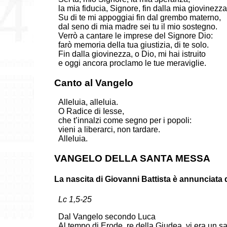
la mia fiducia, Signore, fin dalla mia giovinezza
Su di te mi appoggiai fin dal grembo materno,
dal seno di mia madre sei tu il mio sostegno.
Verrò a cantare le imprese del Signore Dio:
farò memoria della tua giustizia, di te solo.
Fin dalla giovinezza, o Dio, mi hai istruito
e oggi ancora proclamo le tue meraviglie.
Canto al Vangelo
Alleluia, alleluia.
O Radice di Iesse,
che t’innalzi come segno per i popoli:
vieni a liberarci, non tardare.
Alleluia.
VANGELO DELLA SANTA MESSA
La nascita di Giovanni Battista è annunciata 
Lc 1,5-25
Dal Vangelo secondo Luca
Al tempo di Erode, re della Giudea, vi era un s