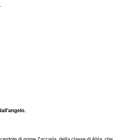
.
dall’angelo.
acerdote di nome Zaccarìa, della classe di Abìa, che