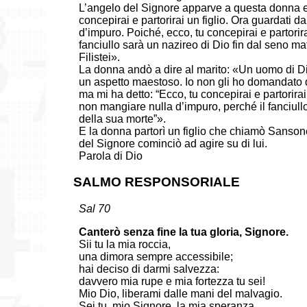
L’angelo del Signore apparve a questa donna e le
concepirai e partorirai un figlio. Ora guardati 
d’impuro. Poiché, ecco, tu concepirai e partorira
fanciullo sarà un nazireo di Dio fin dal seno ma
Filistei».
La donna andò a dire al marito: «Un uomo di Di
un aspetto maestoso. Io non gli ho domandato d
ma mi ha detto: “Ecco, tu concepirai e partorira
non mangiare nulla d’impuro, perché il fanciull
della sua morte”».
E la donna partorì un figlio che chiamò Sansone
del Signore cominciò ad agire su di lui.
Parola di Dio
SALMO RESPONSORIALE
Sal 70
Canterò senza fine la tua gloria, Signore.
Sii tu la mia roccia,
una dimora sempre accessibile;
hai deciso di darmi salvezza:
davvero mia rupe e mia fortezza tu sei!
Mio Dio, liberami dalle mani del malvagio.
Sei tu, mio Signore, la mia speranza,