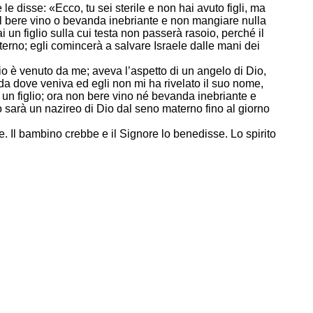
 disse: «Ecco, tu sei sterile e non hai avuto figli, ma
dal bere vino o bevanda inebriante e non mangiare nulla
i un figlio sulla cui testa non passerà rasoio, perché il
terno; egli comincerà a salvare Israele dalle mani dei
o è venuto da me; aveva l’aspetto di un angelo di Dio,
a dove veniva ed egli non mi ha rivelato il suo nome,
i un figlio; ora non bere vino né bevanda inebriante e
o sarà un nazireo di Dio dal seno materno fino al giorno
. Il bambino crebbe e il Signore lo benedisse. Lo spirito