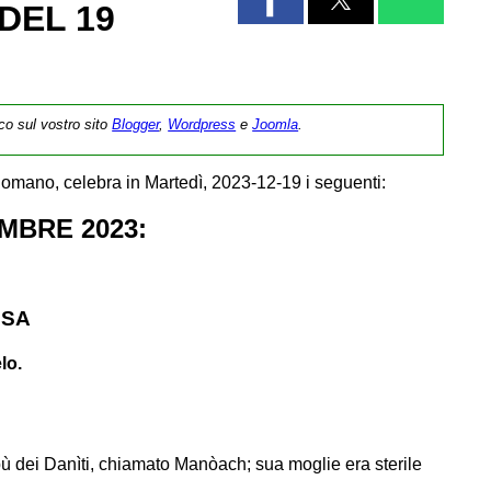
DEL 19
ico sul vostro sito
Blogger
,
Wordpress
e
Joomla
.
omano, celebra in Martedì, 2023-12-19 i seguenti:
MBRE 2023:
SSA
lo.
ibù dei Danìti, chiamato Manòach; sua moglie era sterile