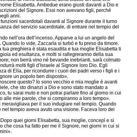
 nome Elisabetta. Ambedue erano giusti davanti a Dio e
escrizioni del Signore. Essi non avevano figli, perché
negli anni.
unzioni sacerdotali davanti al Signore durante il turno
usanza del servizio sacerdotale, di entrare nel tempio del
ndo nell’ora dell’incenso. Apparve a lui un angelo del
so. Quando lo vide, Zaccarìa si turbò e fu preso da timore.
 tua preghiera è stata esaudita e tua moglie Elisabetta ti
 gioia ed esultanza, e molti si rallegreranno della sua
nore; non berrà vino né bevande inebrianti, sarà colmato
durrà molti figli d’Israele al Signore loro Dio. Egli
 di Elìa, per ricondurre i cuori dei padri verso i figli e i
 Signore un popolo ben disposto».
noscere questo? Io sono vecchio e mia moglie è avanti
riele, che sto dinanzi a Dio e sono stato mandato a
co, tu sarai muto e non potrai parlare fino al giorno in cui
 alle mie parole, che si compiranno a loro tempo».
 si meravigliava per il suo indugiare nel tempio. Quando
e nel tempio aveva avuto una visione. Faceva loro dei
. Dopo quei giorni Elisabetta, sua moglie, concepì e si
che cosa ha fatto per me il Signore, nei giorni in cui si
mini».