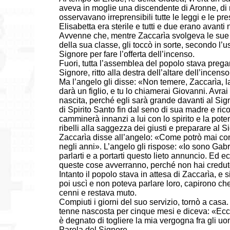
aveva in moglie una discendente di Aronne, di
osservavano irreprensibili tutte le leggi e le pr
Elisabetta era sterile e tutti e due erano avanti 
Avvenne che, mentre Zaccarìa svolgeva le sue f
della sua classe, gli toccò in sorte, secondo l’
Signore per fare l’offerta dell’incenso.
Fuori, tutta l’assemblea del popolo stava prega
Signore, ritto alla destra dell’altare dell’incen
Ma l’angelo gli disse: «Non temere, Zaccarìa, la
darà un figlio, e tu lo chiamerai Giovanni. Avrai
nascita, perché egli sarà grande davanti al Sig
di Spirito Santo fin dal seno di sua madre e ricon
camminerà innanzi a lui con lo spirito e la potenza
ribelli alla saggezza dei giusti e preparare al
Zaccarìa disse all’angelo: «Come potrò mai co
negli anni». L’angelo gli rispose: «Io sono Gab
parlarti e a portarti questo lieto annuncio. Ed ec
queste cose avverranno, perché non hai creduto
Intanto il popolo stava in attesa di Zaccarìa, e
poi uscì e non poteva parlare loro, capirono ch
cenni e restava muto.
Compiuti i giorni del suo servizio, tornò a casa
tenne nascosta per cinque mesi e diceva: «Ecco 
è degnato di togliere la mia vergogna fra gli uo
Parola del Signore