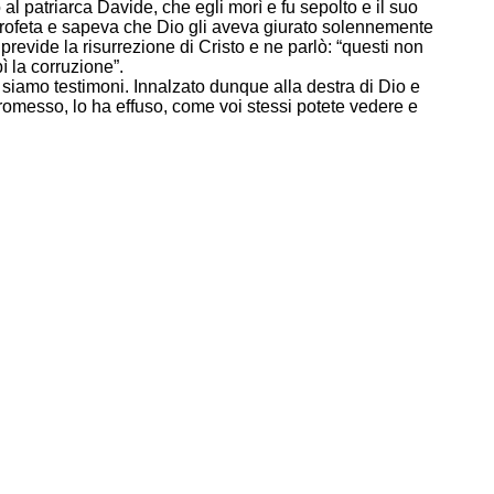
o al patriarca Davide, che egli morì e fu sepolto e il suo
profeta e sapeva che Dio gli aveva giurato solennemente
previde la risurrezione di Cristo e ne parlò: “questi non
ì la corruzione”.
e siamo testimoni. Innalzato dunque alla destra di Dio e
romesso, lo ha effuso, come voi stessi potete vedere e