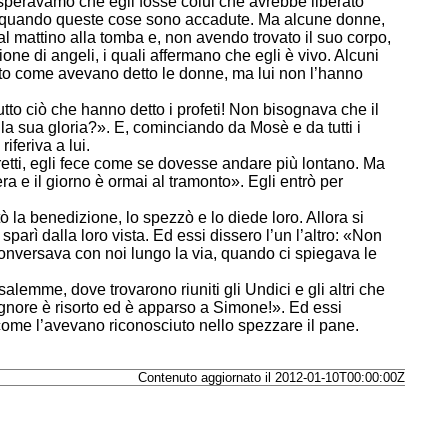
speravamo che egli fosse colui che avrebbe liberato
i da quando queste cose sono accadute. Ma alcune donne,
 al mattino alla tomba e, non avendo trovato il suo corpo,
one di angeli, i quali affermano che egli è vivo. Alcuni
ato come avevano detto le donne, ma lui non l’hanno
tutto ciò che hanno detto i profeti! Non bisognava che il
lla sua gloria?». E, cominciando da Mosè e da tutti i
riferiva a lui.
retti, egli fece come se dovesse andare più lontano. Ma
era e il giorno è ormai al tramonto». Egli entrò per
ò la benedizione, lo spezzò e lo diede loro. Allora si
sparì dalla loro vista. Ed essi dissero l’un l’altro: «Non
 conversava con noi lungo la via, quando ci spiegava le
alemme, dove trovarono riuniti gli Undici e gli altri che
ignore è risorto ed è apparso a Simone!». Ed essi
come l’avevano riconosciuto nello spezzare il pane.
Contenuto aggiornato il 2012-01-10T00:00:00Z