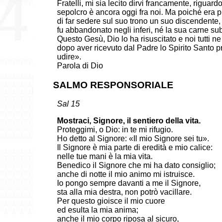
Fratelli, mi sia lecito dirvi francamente, riguard
sepolcro è ancora oggi fra noi. Ma poiché era 
di far sedere sul suo trono un suo discendente, 
fu abbandonato negli inferi, né la sua carne sub
Questo Gesù, Dio lo ha risuscitato e noi tutti n
dopo aver ricevuto dal Padre lo Spirito Santo p
udire».
Parola di Dio
SALMO RESPONSORIALE
Sal 15
Mostraci, Signore, il sentiero della vita.
Proteggimi, o Dio: in te mi rifugio.
Ho detto al Signore: «Il mio Signore sei tu».
Il Signore è mia parte di eredità e mio calice:
nelle tue mani è la mia vita.
Benedico il Signore che mi ha dato consiglio;
anche di notte il mio animo mi istruisce.
Io pongo sempre davanti a me il Signore,
sta alla mia destra, non potrò vacillare.
Per questo gioisce il mio cuore
ed esulta la mia anima;
anche il mio corpo riposa al sicuro,