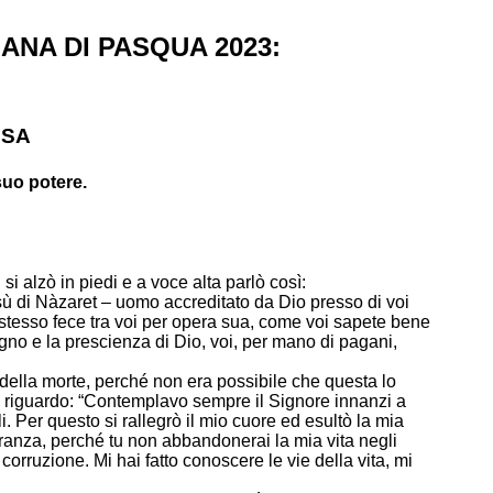
ANA DI PASQUA 2023:
SSA
suo potere.
si alzò in piedi e a voce alta parlò così:
sù di Nàzaret – uomo accreditato da Dio presso di voi
 stesso fece tra voi per opera sua, come voi sapete bene
egno e la prescienza di Dio, voi, per mano di pagani,
i della morte, perché non era possibile che questa lo
uo riguardo: “Contemplavo sempre il Signore innanzi a
li. Per questo si rallegrò il mio cuore ed esultò la mia
eranza, perché tu non abbandonerai la mia vita negli
 corruzione. Mi hai fatto conoscere le vie della vita, mi