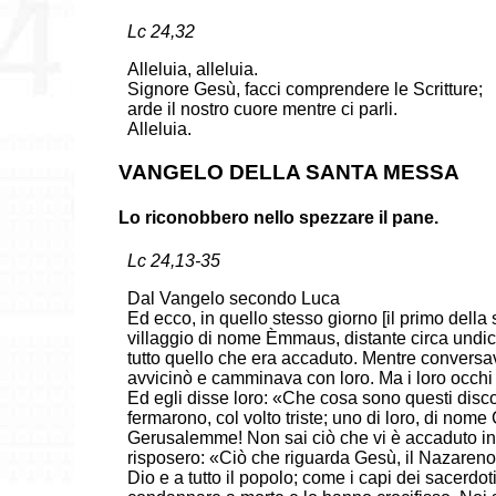
Lc 24,32
Alleluia, alleluia.
Signore Gesù, facci comprendere le Scritture;
arde il nostro cuore mentre ci parli.
Alleluia.
VANGELO DELLA SANTA MESSA
Lo riconobbero nello spezzare il pane.
Lc 24,13-35
Dal Vangelo secondo Luca
Ed ecco, in quello stesso giorno [il primo dell
villaggio di nome Èmmaus, distante circa undic
tutto quello che era accaduto. Mentre convers
avvicinò e camminava con loro. Ma i loro occhi 
Ed egli disse loro: «Che cosa sono questi disco
fermarono, col volto triste; uno di loro, di nome 
Gerusalemme! Non sai ciò che vi è accaduto in
risposero: «Ciò che riguarda Gesù, il Nazareno,
Dio e a tutto il popolo; come i capi dei sacerdot