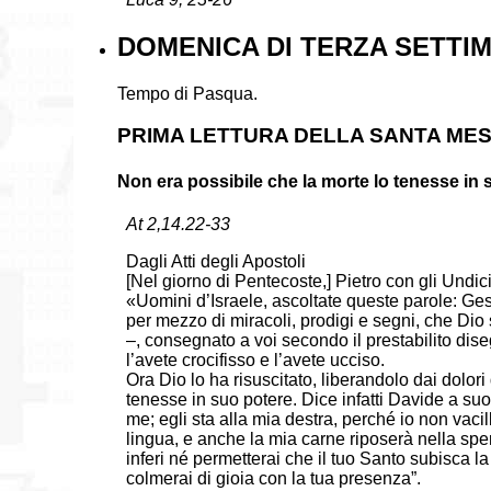
DOMENICA DI TERZA SETTIM
Tempo di Pasqua.
PRIMA LETTURA DELLA SANTA ME
Non era possibile che la morte lo tenesse in 
At 2,14.22-33
Dagli Atti degli Apostoli
[Nel giorno di Pentecoste,] Pietro con gli Undici 
«Uomini d’Israele, ascoltate queste parole: Ge
per mezzo di miracoli, prodigi e segni, che Dio
–, consegnato a voi secondo il prestabilito dis
l’avete crocifisso e l’avete ucciso.
Ora Dio lo ha risuscitato, liberandolo dai dolor
tenesse in suo potere. Dice infatti Davide a s
me; egli sta alla mia destra, perché io non vacil
lingua, e anche la mia carne riposerà nella sp
inferi né permetterai che il tuo Santo subisca la
colmerai di gioia con la tua presenza”.