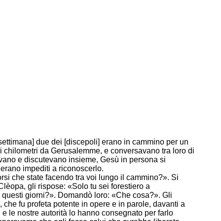
a settimana] due dei [discepoli] erano in cammino per un
i chilometri da Gerusalemme, e conversavano tra loro di
avano e discutevano insieme, Gesù in persona si
erano impediti a riconoscerlo.
rsi che state facendo tra voi lungo il cammino?». Si
Clèopa, gli rispose: «Solo tu sei forestiero a
 questi giorni?». Domandò loro: «Che cosa?». Gli
 che fu profeta potente in opere e in parole, davanti a
i e le nostre autorità lo hanno consegnato per farlo