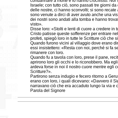
condannare a morte e lo hanno crocifisso. Noi 
Israele; con tutto ciò, sono passati tre giorn
delle nostre, ci hanno sconvolti; si sono recate
sono venute a dirci di aver avuto anche una visi
dei nostri sono andati alla tomba e hanno trov
visto».
Disse loro: «Stolti e lenti di cuore a credere in 
Cristo patisse queste sofferenze per entrare ne
profeti, spiegò loro in tutte le Scritture ciò che si 
Quando furono vicini al villaggio dove erano di
essi insistettero: «Resta con noi, perché si fa s
rimanere con loro.
Quando fu a tavola con loro, prese il pane, recit
aprirono loro gli occhi e lo riconobbero. Ma egli 
ardeva forse in noi il nostro cuore mentre egli
Scritture?».
Partirono senza indugio e fecero ritorno a Gerus
erano con loro, i quali dicevano: «Davvero il S
narravano ciò che era accaduto lungo la via e 
Parola del Signore