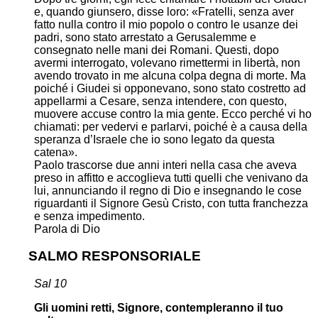
e, quando giunsero, disse loro: «Fratelli, senza aver
fatto nulla contro il mio popolo o contro le usanze dei
padri, sono stato arrestato a Gerusalemme e
consegnato nelle mani dei Romani. Questi, dopo
avermi interrogato, volevano rimettermi in libertà, non
avendo trovato in me alcuna colpa degna di morte. Ma
poiché i Giudei si opponevano, sono stato costretto ad
appellarmi a Cesare, senza intendere, con questo,
muovere accuse contro la mia gente. Ecco perché vi ho
chiamati: per vedervi e parlarvi, poiché è a causa della
speranza d’Israele che io sono legato da questa
catena».
Paolo trascorse due anni interi nella casa che aveva
preso in affitto e accoglieva tutti quelli che venivano da
lui, annunciando il regno di Dio e insegnando le cose
riguardanti il Signore Gesù Cristo, con tutta franchezza
e senza impedimento.
Parola di Dio
SALMO RESPONSORIALE
Sal 10
Gli uomini retti, Signore, contempleranno il tuo