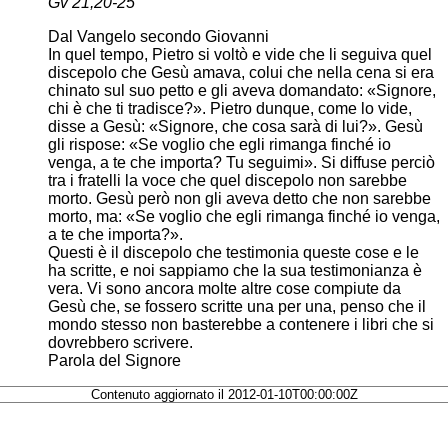
Gv 21,20-25
Dal Vangelo secondo Giovanni
In quel tempo, Pietro si voltò e vide che li seguiva quel
discepolo che Gesù amava, colui che nella cena si era
chinato sul suo petto e gli aveva domandato: «Signore,
chi è che ti tradisce?». Pietro dunque, come lo vide,
disse a Gesù: «Signore, che cosa sarà di lui?». Gesù
gli rispose: «Se voglio che egli rimanga finché io
venga, a te che importa? Tu seguimi». Si diffuse perciò
tra i fratelli la voce che quel discepolo non sarebbe
morto. Gesù però non gli aveva detto che non sarebbe
morto, ma: «Se voglio che egli rimanga finché io venga,
a te che importa?».
Questi è il discepolo che testimonia queste cose e le
ha scritte, e noi sappiamo che la sua testimonianza è
vera. Vi sono ancora molte altre cose compiute da
Gesù che, se fossero scritte una per una, penso che il
mondo stesso non basterebbe a contenere i libri che si
dovrebbero scrivere.
Parola del Signore
Contenuto aggiornato il 2012-01-10T00:00:00Z