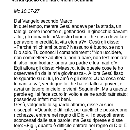
Mc 10,17-27
Dal Vangelo secondo Marco
In quel tempo, mentre Gesù andava per la strada, un
tale gli corse incontro e, gettandosi in ginocchio davanti
a lui, gli domandò: «Maestro buono, che cosa devo fare
per avere in eredità la vita eterna?». Gesù gli disse:
«Perché mi chiami buono? Nessuno è buono, se non
Dio solo. Tu conosci i comandamenti: “Non uccidere,
non commettere adulterio, non rubare, non testimoniare
il falso, non frodare, onora tuo padre e tua madre”».
Egli allora gli disse: «Maestro, tutte queste cose le ho
osservate fin dalla mia giovinezza». Allora Gesù fissò
lo sguardo su di lui, lo amò e gli disse: «Una cosa sola
ti manca: va’, vendi quello che hai e dallo ai poveri, e
avrai un tesoro in cielo; e vieni! Seguimi!». Ma a queste
parole egli si fece scuro in volto e se ne andò rattristato;
possedeva infatti molti beni.
Gesù, volgendo lo sguardo attorno, disse ai suoi
discepoli: «Quanto è difficile, per quelli che possiedono
ricchezze, entrare nel regno di Dio!». I discepoli erano
sconcertati dalle sue parole; ma Gesù riprese e disse
loro: «Figli, quanto è difficile entrare nel regno di Dio! È