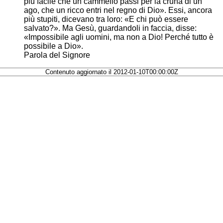
più facile che un cammello passi per la cruna di un
ago, che un ricco entri nel regno di Dio». Essi, ancora
più stupiti, dicevano tra loro: «E chi può essere
salvato?». Ma Gesù, guardandoli in faccia, disse:
«Impossibile agli uomini, ma non a Dio! Perché tutto è
possibile a Dio».
Parola del Signore
Contenuto aggiornato il 2012-01-10T00:00:00Z