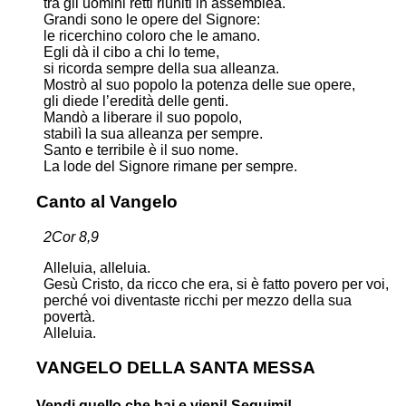
tra gli uomini retti riuniti in assemblea.
Grandi sono le opere del Signore:
le ricerchino coloro che le amano.
Egli dà il cibo a chi lo teme,
si ricorda sempre della sua alleanza.
Mostrò al suo popolo la potenza delle sue opere,
gli diede l’eredità delle genti.
Mandò a liberare il suo popolo,
stabilì la sua alleanza per sempre.
Santo e terribile è il suo nome.
La lode del Signore rimane per sempre.
Canto al Vangelo
2Cor 8,9
Alleluia, alleluia.
Gesù Cristo, da ricco che era, si è fatto povero per voi,
perché voi diventaste ricchi per mezzo della sua
povertà.
Alleluia.
VANGELO DELLA SANTA MESSA
Vendi quello che hai e vieni! Seguimi!