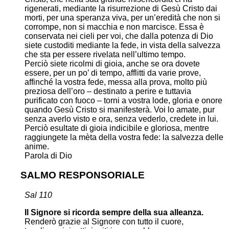
rigenerati, mediante la risurrezione di Gesù Cristo dai
morti, per una speranza viva, per un’eredità che non si
corrompe, non si macchia e non marcisce. Essa è
conservata nei cieli per voi, che dalla potenza di Dio
siete custoditi mediante la fede, in vista della salvezza
che sta per essere rivelata nell’ultimo tempo.
Perciò siete ricolmi di gioia, anche se ora dovete
essere, per un po’ di tempo, afflitti da varie prove,
affinché la vostra fede, messa alla prova, molto più
preziosa dell’oro – destinato a perire e tuttavia
purificato con fuoco – torni a vostra lode, gloria e onore
quando Gesù Cristo si manifesterà. Voi lo amate, pur
senza averlo visto e ora, senza vederlo, credete in lui.
Perciò esultate di gioia indicibile e gloriosa, mentre
raggiungete la mèta della vostra fede: la salvezza delle
anime.
Parola di Dio
SALMO RESPONSORIALE
Sal 110
Il Signore si ricorda sempre della sua alleanza.
Renderò grazie al Signore con tutto il cuore,