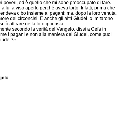
dei poveri, ed è quello che mi sono preoccupato di fare.
lui a viso aperto perché aveva torto. Infatti, prima che
rendeva cibo insieme ai pagani; ma, dopo la loro venuta,
imore dei circoncisi. E anche gli altri Giudei lo imitarono
iò attirare nella loro ipocrisia.
nte secondo la verità del Vangelo, dissi a Cefa in
 come i pagani e non alla maniera dei Giudei, come puoi
Giudei?».
gelo.