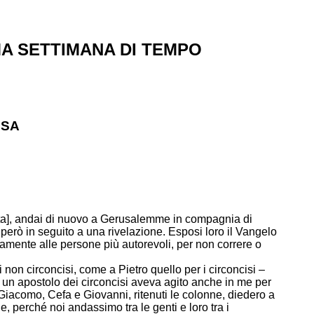
A SETTIMANA DI TEMPO
SSA
isita], andai di nuovo a Gerusalemme in compagnia di
erò in seguito a una rivelazione. Esposi loro il Vangelo
tamente alle persone più autorevoli, per non correre o
i non circoncisi, come a Pietro quello per i circoncisi –
e un apostolo dei circoncisi aveva agito anche in me per
 Giacomo, Cefa e Giovanni, ritenuti le colonne, diedero a
 perché noi andassimo tra le genti e loro tra i