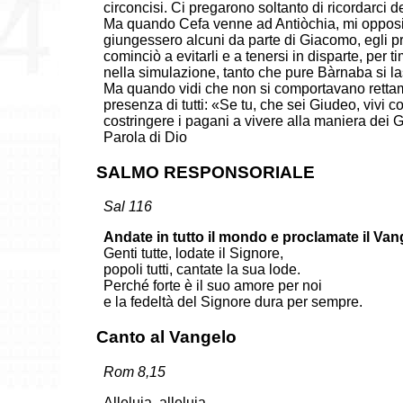
circoncisi. Ci pregarono soltanto di ricordarci 
Ma quando Cefa venne ad Antiòchia, mi opposi a 
giungessero alcuni da parte di Giacomo, egli p
cominciò a evitarli e a tenersi in disparte, per t
nella simulazione, tanto che pure Bàrnaba si lasc
Ma quando vidi che non si comportavano rettame
presenza di tutti: «Se tu, che sei Giudeo, vivi
costringere i pagani a vivere alla maniera dei 
Parola di Dio
SALMO RESPONSORIALE
Sal 116
Andate in tutto il mondo e proclamate il Van
Genti tutte, lodate il Signore,
popoli tutti, cantate la sua lode.
Perché forte è il suo amore per noi
e la fedeltà del Signore dura per sempre.
Canto al Vangelo
Rom 8,15
Alleluia, alleluia.