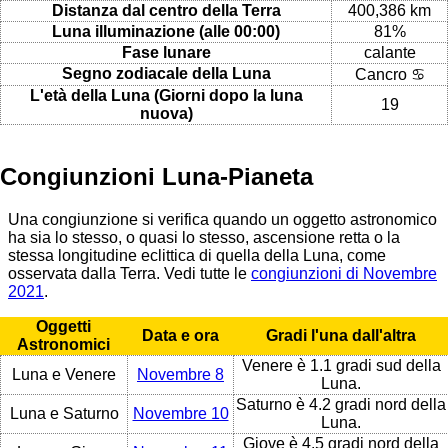
Distanza dal centro della Terra
400,386 km
Luna illuminazione (alle 00:00)
81%
Fase lunare
calante
Segno zodiacale della Luna
Cancro ♋
L'età della Luna (Giorni dopo la luna
19
nuova)
Congiunzioni Luna-Pianeta
Una congiunzione si verifica quando un oggetto astronomico
ha sia lo stesso, o quasi lo stesso, ascensione retta o la
stessa longitudine eclittica di quella della Luna, come
osservata dalla Terra. Vedi tutte le
congiunzioni di Novembre
2021
.
Oggetti
Data e ora
Gradi l'una dall'altra
Astronomici
Venere è 1.1 gradi sud della
Luna e Venere
Novembre 8
Luna.
Saturno è 4.2 gradi nord della
Luna e Saturno
Novembre 10
Luna.
Giove è 4.5 gradi nord della