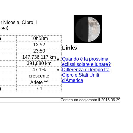
 Nicosia, Cipro il
sia)
a
10h58m
12:52
Links
23:50
147,736,117 km
Quando è la prossima
391,880 km
eclissi solare e lunare?
47.1%
Differenza di tempo tra
Cipro e Stati Uniti
crescente
d'America
Ariete ♈
)
7.1
Contenuto aggiornato il 2015-06-29