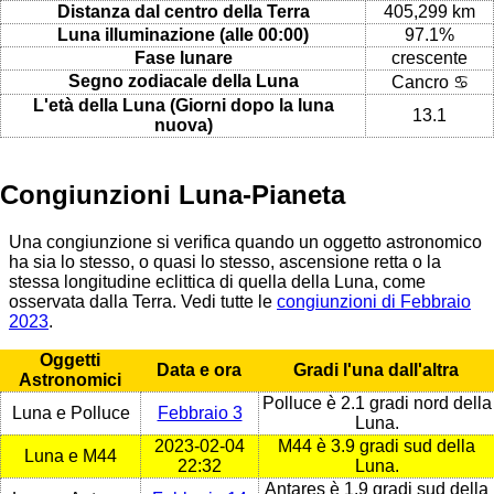
Distanza dal centro della Terra
405,299 km
Luna illuminazione (alle 00:00)
97.1%
Fase lunare
crescente
Segno zodiacale della Luna
Cancro ♋
L'età della Luna (Giorni dopo la luna
13.1
nuova)
Congiunzioni Luna-Pianeta
Una congiunzione si verifica quando un oggetto astronomico
ha sia lo stesso, o quasi lo stesso, ascensione retta o la
stessa longitudine eclittica di quella della Luna, come
osservata dalla Terra. Vedi tutte le
congiunzioni di Febbraio
2023
.
Oggetti
Data e ora
Gradi l'una dall'altra
Astronomici
Polluce è 2.1 gradi nord della
Luna e Polluce
Febbraio 3
Luna.
2023-02-04
M44 è 3.9 gradi sud della
Luna e M44
22:32
Luna.
Antares è 1.9 gradi sud della