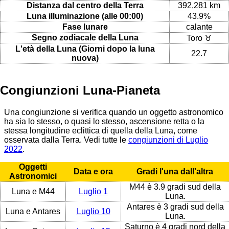
Distanza dal centro della Terra
392,281 km
Luna illuminazione (alle 00:00)
43.9%
Fase lunare
calante
Segno zodiacale della Luna
Toro ♉
L'età della Luna (Giorni dopo la luna
22.7
nuova)
Congiunzioni Luna-Pianeta
Una congiunzione si verifica quando un oggetto astronomico
ha sia lo stesso, o quasi lo stesso, ascensione retta o la
stessa longitudine eclittica di quella della Luna, come
osservata dalla Terra. Vedi tutte le
congiunzioni di Luglio
2022
.
Oggetti
Data e ora
Gradi l'una dall'altra
Astronomici
M44 è 3.9 gradi sud della
Luna e M44
Luglio 1
Luna.
Antares è 3 gradi sud della
Luna e Antares
Luglio 10
Luna.
Saturno è 4 gradi nord della