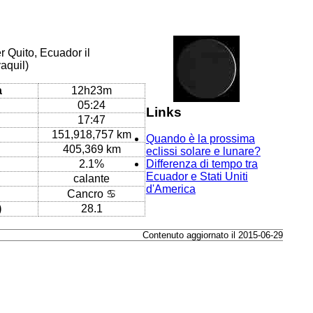
r Quito, Ecuador il
aquil)
a
12h23m
05:24
Links
17:47
151,918,757 km
Quando è la prossima
405,369 km
eclissi solare e lunare?
2.1%
Differenza di tempo tra
Ecuador e Stati Uniti
calante
d'America
Cancro ♋
)
28.1
Contenuto aggiornato il 2015-06-29