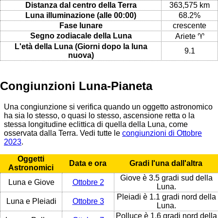
Distanza dal centro della Terra
363,575 km
Luna illuminazione (alle 00:00)
68.2%
Fase lunare
crescente
Segno zodiacale della Luna
Ariete ♈
L'età della Luna (Giorni dopo la luna
9.1
nuova)
Congiunzioni Luna-Pianeta
Una congiunzione si verifica quando un oggetto astronomico
ha sia lo stesso, o quasi lo stesso, ascensione retta o la
stessa longitudine eclittica di quella della Luna, come
osservata dalla Terra. Vedi tutte le
congiunzioni di Ottobre
2023
.
Oggetti
Data e ora
Gradi l'una dall'altra
Astronomici
Giove è 3.5 gradi sud della
Luna e Giove
Ottobre 2
Luna.
Pleiadi è 1.1 gradi nord della
Luna e Pleiadi
Ottobre 3
Luna.
Polluce è 1.6 gradi nord della