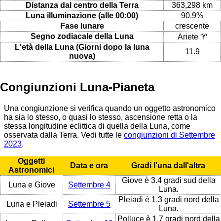
Distanza dal centro della Terra
363,298 km
Luna illuminazione (alle 00:00)
90.9%
Fase lunare
crescente
Segno zodiacale della Luna
Ariete ♈
L'età della Luna (Giorni dopo la luna
11.9
nuova)
Congiunzioni Luna-Pianeta
Una congiunzione si verifica quando un oggetto astronomico
ha sia lo stesso, o quasi lo stesso, ascensione retta o la
stessa longitudine eclittica di quella della Luna, come
osservata dalla Terra. Vedi tutte le
congiunzioni di Settembre
2023
.
Oggetti
Data e ora
Gradi l'una dall'altra
Astronomici
Giove è 3.4 gradi sud della
Luna e Giove
Settembre 4
Luna.
Pleiadi è 1.3 gradi nord della
Luna e Pleiadi
Settembre 5
Luna.
Polluce è 1.7 gradi nord della