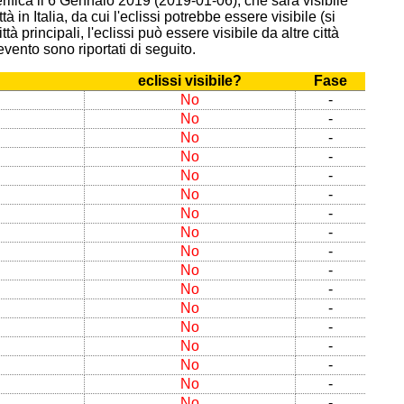
rifica il 6 Gennaio 2019 (2019-01-06), che sarà visibile
in Italia, da cui l'eclissi potrebbe essere visibile (si
à principali, l'eclissi può essere visibile da altre città
'evento sono riportati di seguito.
eclissi visibile?
Fase
No
-
No
-
No
-
No
-
No
-
No
-
No
-
No
-
No
-
No
-
No
-
No
-
No
-
No
-
No
-
No
-
No
-