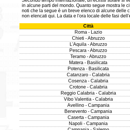
Secondo tempo internazionale, un'eclissi solare si ve
in alcune parti del mondo. Quanto segue mostra le città 
noti che la segue è un breve elenco di alcune delle citt
non elencati qui. La data e l'ora locale delle fasi dell
Città
Roma - Lazio
Chieti - Abruzzo
L'Aquila - Abruzzo
Pescara - Abruzzo
Teramo - Abruzzo
Matera - Basilicata
Potenza - Basilicata
Catanzaro - Calabria
Cosenza - Calabria
Crotone - Calabria
Reggio Calabria - Calabria
Vibo Valentia - Calabria
Avellino - Campania
Benevento - Campania
Caserta - Campania
Napoli - Campania
Campania - Salerno