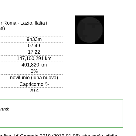
 Roma - Lazio, Italia il
me)
9h33m
07:49
17:22
147,100,291 km
401,820 km
0%
novilunio (luna nuova)
Capricorno ♑
29.4
vanti: