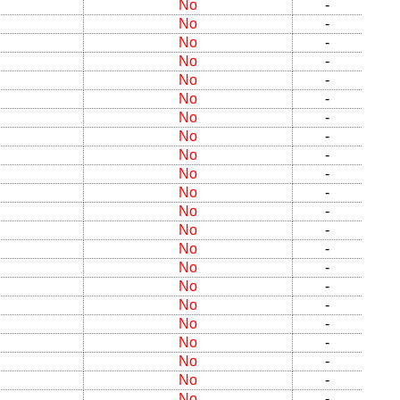
No
-
No
-
No
-
No
-
No
-
No
-
No
-
No
-
No
-
No
-
No
-
No
-
No
-
No
-
No
-
No
-
No
-
No
-
No
-
No
-
No
-
No
-